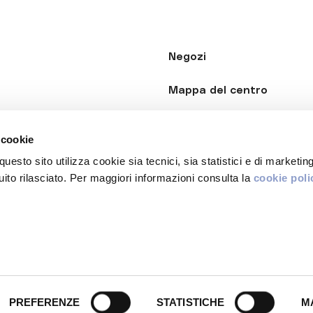
Negozi
Mappa del centro
Il Centro
 cookie
Gift Card
sito utilizza cookie sia tecnici, sia statistici e di marketing
to rilasciato. Per maggiori informazioni consulta la
cookie poli
Privacy
VA 11739420013
PREFERENZE
STATISTICHE
M