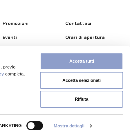
Promozioni
Contattaci
Eventi
Orari di apertura
Opportunità B2B
Accetta tutti
Newsletter
, previo
cy
completa.
Accetta selezionati
Rifiuta
 policy
Cookie policy
Credits
Photo by Davide Genovese
ARKETING
Mostra dettagli