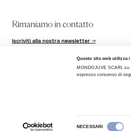
Rimaniamo in contatto
Iscriviti alla nostra newsletter →
Questo sito web utilizza i
MONDOJUVE SCARL su questo 
Seguici
espresso consenso di segui
Scarica l'app
Android
iPhone
Mondojuve Società Consortile a r.l. - Tutti i diritti riservati - P.I
Selezione
NECESSARI
del