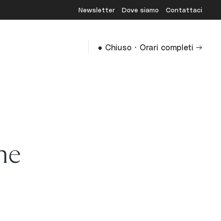
Newsletter
Dove siamo
Contattaci
·
●
Chiuso
Orari completi →
ne