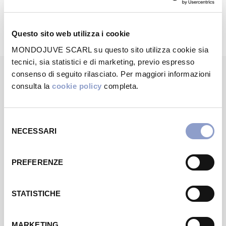
Questo sito web utilizza i cookie
MONDOJUVE SCARL su questo sito utilizza cookie sia
tecnici, sia statistici e di marketing, previo espresso
consenso di seguito rilasciato. Per maggiori informazioni
consulta la
cookie policy
completa.
WANTS MORE?
Potrebbero
interessarti
Selezione
NECESSARI
del
consenso
PREFERENZE
STATISTICHE
NEGOZIO
Mango
NEGOZIO
011/3054454
·
Mappa →
MARKETING