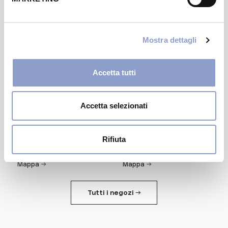
Iperbimbo
0112458171
·
Mappa →
Mostra dettagli
Accetta tutti
Accetta selezionati
NEGOZIO
NEGOZIO
Rifiuta
MediaWorld
Zeis House
Mappa →
Mappa →
Tutti i negozi →