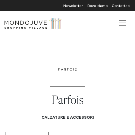
Skip
Newsletter
Dove siamo
Contattaci
to
content
Parfois
CALZATURE E ACCESSORI