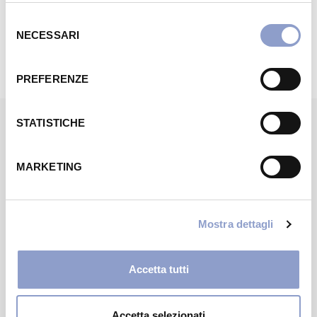
Selezione
NECESSARI
del
consenso
PREFERENZE
STATISTICHE
WANTS MORE?
MARKETING
Potrebbero
interessarti
Mostra dettagli
Accetta tutti
NEGOZIO
Accetta selezionati