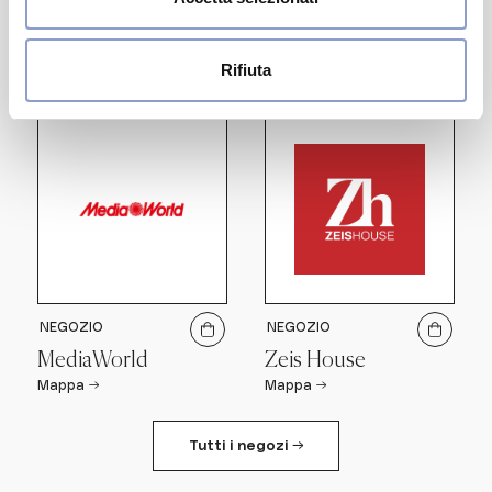
Mango
NEGOZIO
011/3054454
·
Mappa →
Iperbimbo
0112458171
·
Mappa →
Rifiuta
NEGOZIO
NEGOZIO
MediaWorld
Zeis House
Mappa →
Mappa →
Tutti i negozi →