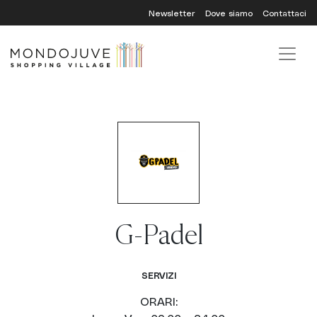
Skip
Newsletter
Dove siamo
Contattaci
to
content
G-Padel
SERVIZI
ORARI: