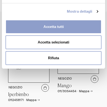
Mostra dettagli
Accetta tutti
WANTS MORE?
Potrebbero
interessarti
Accetta selezionati
Rifiuta
NEGOZIO
Mango
NEGOZIO
011/3054454
·
Mappa →
Iperbimbo
0112458171
·
Mappa →