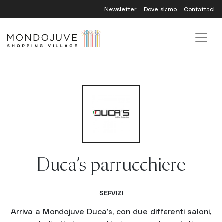
Skip
Newsletter
Dove siamo
Contattaci
to
content
Duca’s parrucchiere
SERVIZI
Arriva a Mondojuve Duca’s, con due differenti saloni,