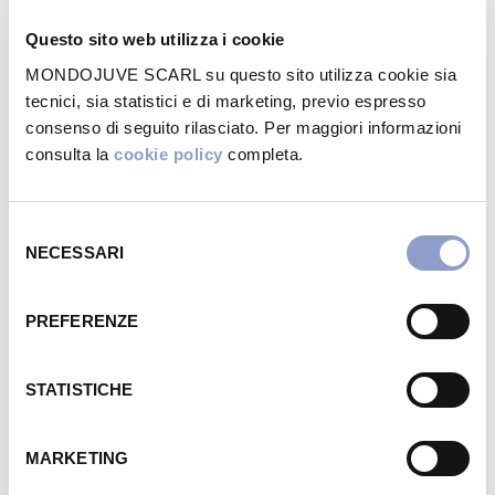
Questo sito web utilizza i cookie
CONTATTA IL NEGOZIO
tel:01118992698
MONDOJUVE SCARL su questo sito utilizza cookie sia
tecnici, sia statistici e di marketing, previo espresso
consenso di seguito rilasciato. Per maggiori informazioni
WEBSITE
consulta la
cookie policy
completa.
Visita
Selezione
NECESSARI
del
consenso
POSIZIONE
PREFERENZE
Galleria Artemisia
Guarda sulla mappa →
STATISTICHE
MARKETING