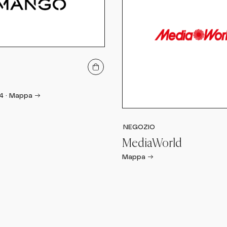
4
·
Mappa →
NEGOZIO
MediaWorld
Mappa →