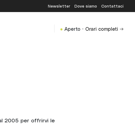
Newsletter
Dove siamo
Contattaci
·
●
Aperto
Orari completi →
l 2005 per offrirvi le