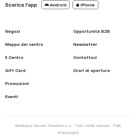
Scarica l'app
Android
iPhone
Negozi
Opportunità B2B
Mappa del centro
Newsletter
Il Centro
Contattaci
Gift Card
Orari di apertura
Promozioni
Eventi
Mondojuve Società Consortile a r.l. - Tutti i diritti riservati - P.IVA
11739420013