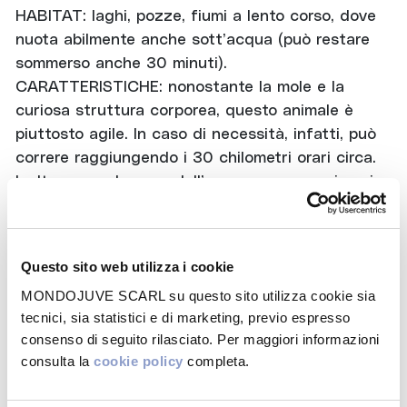
HABITAT: laghi, pozze, fiumi a lento corso, dove
nuota abilmente anche sott’acqua (può restare
sommerso anche 30 minuti).
CARATTERISTICHE: nonostante la mole e la
curiosa struttura corporea, questo animale è
piuttosto agile. In caso di necessità, infatti, può
correre raggiungendo i 30 chilometri orari circa.
Inoltre, quando esce dall’acqua, sa arrampicarsi
facilmente su sponde ripide.
I denti dell’ippopotamo sono quasi una quarantina
e ricercati come l’avorio. Aguzzi e taglienti,
Questo sito web utilizza i cookie
spuntano verso l’esterno come zanne e
MONDOJUVE SCARL su questo sito utilizza cookie sia
costituiscono un’arma temibile.
tecnici, sia statistici e di marketing, previo espresso
RINOCERONTE
consenso di seguito rilasciato. Per maggiori informazioni
consulta la
cookie policy
completa.
NOME DELLA SPECIE: Ceratotherium Simum.
HABITAT: vive nelle praterie e nelle savane