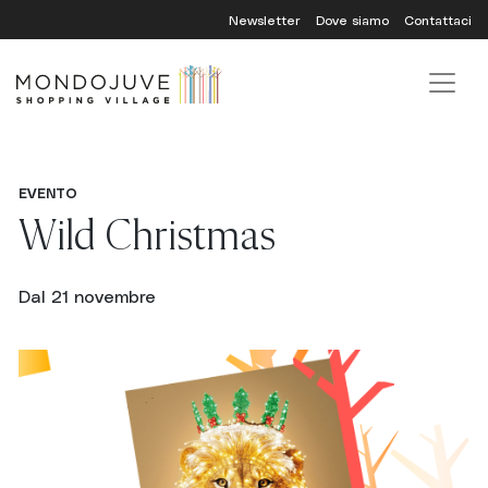
Skip
Newsletter
Dove siamo
Contattaci
to
content
EVENTO
Wild Christmas
Dal 21 novembre