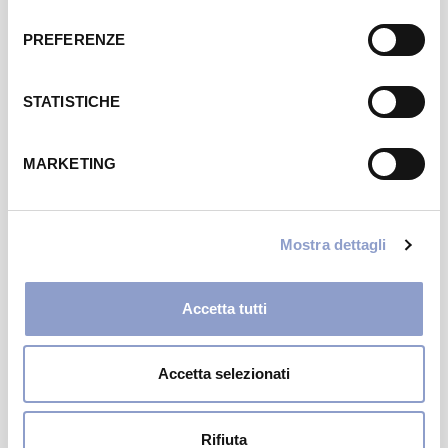
potrebbero interessarti
consenso
PREFERENZE
STATISTICHE
MARKETING
Mostra dettagli
Accetta tutti
EVENTO
Scarica l’App e ricevi il Drink dell’estate in
omaggio!
Accetta selezionati
DAL 10 AL 12 LUGLIO
Rifiuta