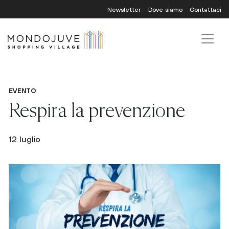
Skip
Newsletter
Dove siamo
Contattaci
to
content
EVENTO
Respira la prevenzione
12 luglio