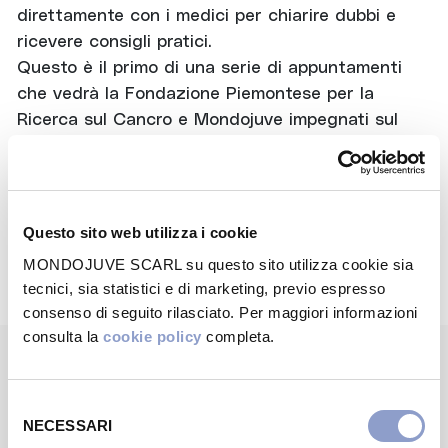
direttamente con i medici per chiarire dubbi e
ricevere consigli pratici.
Questo è il primo di una serie di appuntamenti
che vedrà la Fondazione Piemontese per la
Ricerca sul Cancro e Mondojuve impegnati sul
territorio con l’obiettivo di sensibilizzare e
promuovere la salute e il
benessere pubblico.
Per maggiori info seguici sui nostri canali.
Questo sito web utilizza i cookie
Contro il cancro #sostienicandiolo
MONDOJUVE SCARL su questo sito utilizza cookie sia
tecnici, sia statistici e di marketing, previo espresso
consenso di seguito rilasciato. Per maggiori informazioni
consulta la
cookie policy
completa.
WANTS MORE?
Selezione
Altri
eventi
che
NECESSARI
del