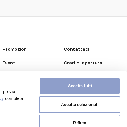
Promozioni
Contattaci
Eventi
Orari di apertura
Opportunità B2B
Accetta tutti
Newsletter
, previo
cy
completa.
Accetta selezionati
Rifiuta