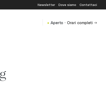
Newsletter
Dove siamo
Contattaci
·
●
Aperto
Orari completi →
ng