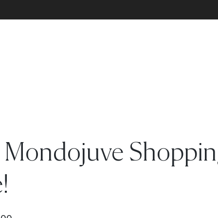
al Mondojuve Shoppi
!
:00