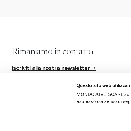
Rimaniamo in contatto
Iscriviti alla nostra newsletter →
Questo sito web utilizza i
MONDOJUVE SCARL su questo 
Seguici
espresso consenso di segui
Scarica l'app
Android
iPhone