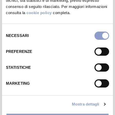
tecnici, sia statistici e di marketing, previo espresso
consenso di seguito rilasciato. Per maggiori informazioni
consulta la
cookie policy
completa.
Selezione
NECESSARI
del
consenso
EVENTO
PREFERENZE
Scarica l’App e ricevi il Drink dell’estate in
omaggio!
STATISTICHE
DAL 10 AL 12 LUGLIO
MARKETING
Mostra dettagli