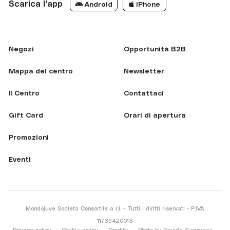
Scarica l'app
Android
iPhone
Negozi
Opportunità B2B
Mappa del centro
Newsletter
Il Centro
Contattaci
Gift Card
Orari di apertura
Promozioni
Eventi
Mondojuve Società Consortile a r.l. - Tutti i diritti riservati - P.IVA
11739420013
Privacy policy
Cookie policy
Credits
Photo by Davide Genovese