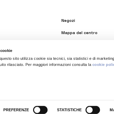
Negozi
Mappa del centro
Il Centro
 cookie
Gift Card
sito utilizza cookie sia tecnici, sia statistici e di marketing
to rilasciato. Per maggiori informazioni consulta la
cookie poli
Privacy
VA 11739420013
PREFERENZE
STATISTICHE
M