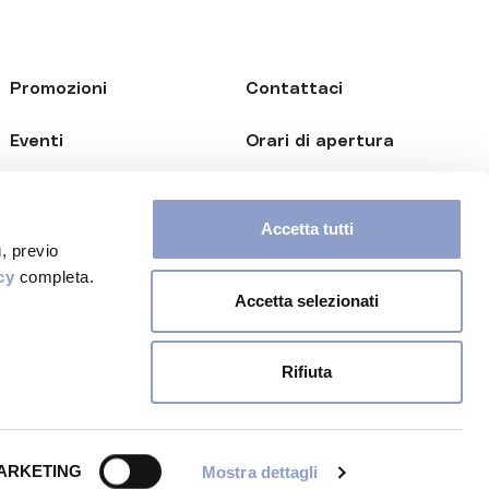
Promozioni
Contattaci
Eventi
Orari di apertura
Opportunità B2B
Accetta tutti
Newsletter
, previo
cy
completa.
Accetta selezionati
Rifiuta
 policy
Cookie policy
Credits
Photo by Davide Genovese
ARKETING
Mostra dettagli