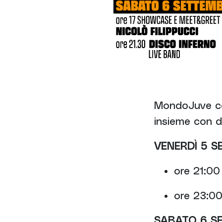
MondoJuve co
insieme con d
VENERDÌ 5 
ore 21:00
ore 23:0
SABATO 6 S