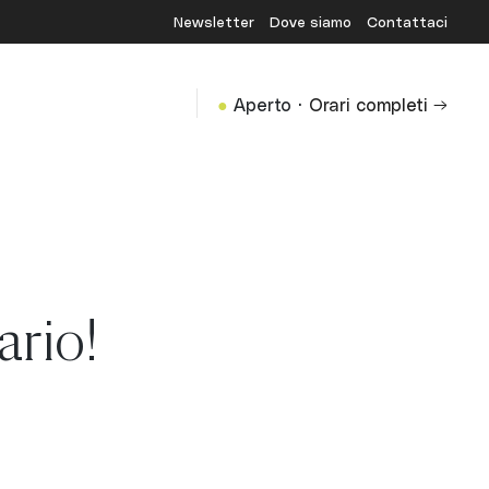
Newsletter
Dove siamo
Contattaci
·
●
Aperto
Orari completi →
ario!