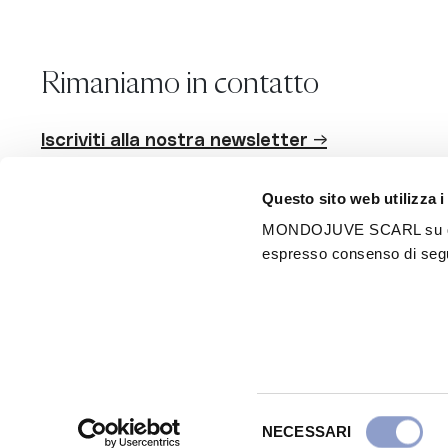
Rimaniamo in contatto
Iscriviti alla nostra newsletter →
Questo sito web utilizza i
MONDOJUVE SCARL su questo 
Seguici
espresso consenso di segui
Scarica l'app
Android
iPhone
Mondojuve Società Consortile a r.l. - Tutti i diritti riservati - P.I
Selezione
NECESSARI
del