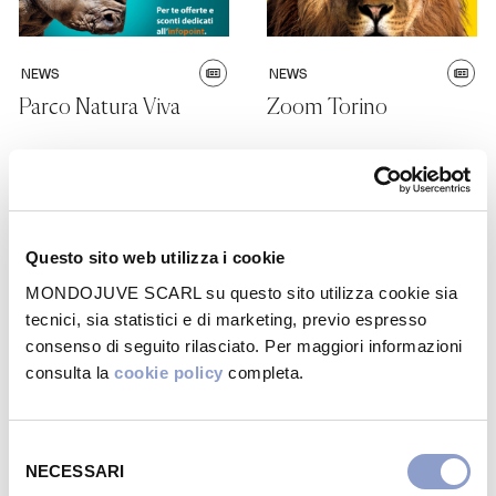
NEWS
NEWS
Parco Natura Viva
Zoom Torino
Questo sito web utilizza i cookie
MONDOJUVE SCARL su questo sito utilizza cookie sia
NEWS
NEWS
tecnici, sia statistici e di marketing, previo espresso
consenso di seguito rilasciato. Per maggiori informazioni
Nuova apertura:
Vivaticket al
consulta la
cookie policy
completa.
Pandora
MondoJuve Shopping
Village!
Selezione
NECESSARI
del